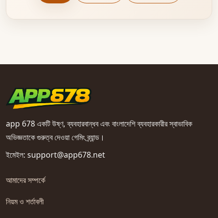
app 678 একটি উষ্ণ, ব্যবহারবান্ধব এবং বাংলাদেশি ব্যবহারকারীর স্বাভাবিক
অভিজ্ঞতাকে গুরুত্ব দেওয়া গেমিং ব্র্যান্ড।
ইমেইল:
support@app678.net
আমাদের সম্পর্কে
নিয়ম ও শর্তাবলী