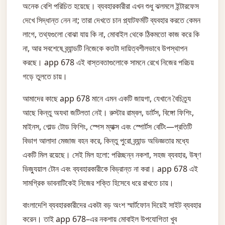
অনেক বেশি পরিচিত হয়েছে। ব্যবহারকারীরা এখন শুধু ঝলমলে ইন্টারফেস
দেখে সিদ্ধান্ত নেন না; তারা দেখতে চান প্ল্যাটফর্মটি ব্যবহার করতে কেমন
লাগে, তথ্যগুলো বোঝা যায় কি না, মোবাইল থেকে ঠিকমতো কাজ করে কি
না, আর সবশেষে ব্র্যান্ডটি নিজেকে কতটা দায়িত্বশীলভাবে উপস্থাপন
করছে। app 678 এই বাস্তবতাগুলোকে সামনে রেখে নিজের পরিচয়
গড়ে তুলতে চায়।
আমাদের কাছে app 678 মানে এমন একটি জায়গা, যেখানে বৈচিত্র্য
আছে কিন্তু অযথা জটিলতা নেই। রুস্টার রাম্বল, ডার্টস, বিঙ্গো ফিশিং,
মাইনস, গোল্ড টোড ফিশিং, স্পেস ম্যাক্স এবং স্পোর্টস বেটিং—প্রতিটি
বিভাগ আলাদা মেজাজ বহন করে, কিন্তু পুরো ব্র্যান্ড অভিজ্ঞতার মধ্যে
একটি মিল রয়েছে। সেই মিল হলো: পরিচ্ছন্ন নকশা, সহজ ব্যবহার, উষ্ণ
ভিজ্যুয়াল টোন এবং ব্যবহারকারীকে বিভ্রান্ত না করা। app 678 এই
সামগ্রিক ভাবনাটিকেই নিজের শক্তি হিসেবে ধরে রাখতে চায়।
বাংলাদেশি ব্যবহারকারীদের একটা বড় অংশ স্মার্টফোন দিয়েই সাইট ব্যবহার
করেন। তাই app 678–এর নকশায় মোবাইল উপযোগিতা খুব