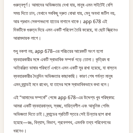
গুরুত্বপূর্ণ। আমাদের অভিজ্ঞতায় দেখা যায়, মানুষ এমন সাইটেই বেশি
সময় দিতে চান, যেখানে সবকিছু দ্রুত বোঝা যায়, মেনু অযথা জটিল নয়,
আর প্রধান সেকশনগুলো হাতের নাগালে থাকে। app 678 এই
দিকটিকে গুরুত্ব দিয়ে এমন একটি পরিবেশ তৈরি করেছে, যা ছোট স্ক্রিনেও
আরামদায়ক লাগে।
শুধু নকশা নয়, app 678–এর পরিচয়ের আরেকটি অংশ হলো
ব্যবহারকারীর সঙ্গে একটি স্বাভাবিক সম্পর্ক গড়ে তোলা। কৃত্রিম বা
অতিরঞ্জিত ভাষার পরিবর্তে এখানে এমন একটি সুর রাখা হয়েছে, যা বাস্তব
ব্যবহারকারীর দৈনন্দিন অভিজ্ঞতার কাছাকাছি। কারণ শেষ পর্যন্ত মানুষ
এমন ব্র্যান্ডই মনে রাখেন, যা তাদের সঙ্গে স্বাভাবিকভাবে কথা বলে।
এই “আমাদের সম্পর্কে” পেজে app 678–এর উদ্দেশ্য খুব পরিষ্কার:
আমরা একটি ব্যবহারবান্ধব, স্বচ্ছ, দায়িত্বশীল এবং আধুনিক গেমিং
অভিজ্ঞতা দিতে চাই। ব্র্যান্ডের প্রতিটি স্তরে সেই চিন্তার ছাপ রাখা
হয়েছে—রঙ, বিন্যাস, বিভাগ, প্রবেশপথ, এমনকি তথ্য পরিবেশনের
ধরনেও।