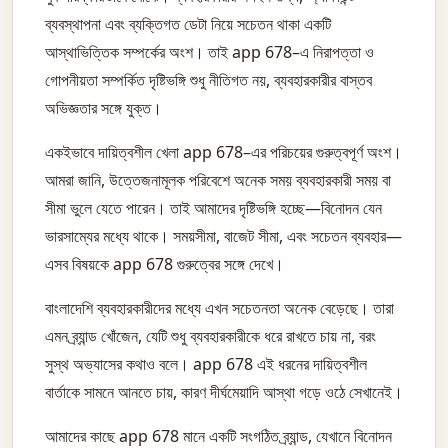
ব্যবস্থাপনা এবং ব্যক্তিগত ডেটা নিয়ে সচেতন থাকা একটি
আস্থাভিত্তিক সম্পর্কের অংশ। তাই app 678–এ নিরাপত্তা ও
গোপনীয়তা সম্পর্কিত দৃষ্টিভঙ্গি শুধু নীতিগত নয়, ব্যবহারকারীর বাস্তব
অভিজ্ঞতার সঙ্গে যুক্ত।
একইভাবে দায়িত্বশীল খেলা app 678–এর পরিচয়ের গুরুত্বপূর্ণ অংশ।
আমরা জানি, উত্তেজনামূলক পরিবেশে অনেক সময় ব্যবহারকারী সময় বা
সীমা ভুলে যেতে পারেন। তাই আমাদের দৃষ্টিভঙ্গি হচ্ছে—বিনোদন যেন
ভারসাম্যের মধ্যে থাকে। সময়সীমা, বাজেট সীমা, এবং সচেতন ব্যবহার—
এসব বিষয়কে app 678 গুরুত্বের সঙ্গে দেখে।
বাংলাদেশি ব্যবহারকারীদের মধ্যে এখন সচেতনতা অনেক বেড়েছে। তারা
এমন ব্র্যান্ড খোঁজেন, যেটি শুধু ব্যবহারকারীকে ধরে রাখতে চায় না, বরং
সুস্থ অভ্যাসের কথাও বলে। app 678 এই ধরনের দায়িত্বশীল
বার্তাকে সামনে আনতে চায়, কারণ দীর্ঘমেয়াদি আস্থা গড়ে ওঠে সেখানেই।
আমাদের কাছে app 678 মানে একটি সংগঠিত ব্র্যান্ড, যেখানে বিনোদন